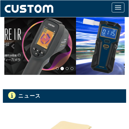
Togg
navi
Previous
Next
ニュース