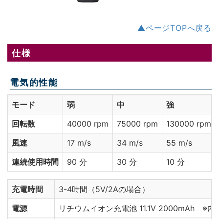
▲ページTOPへ戻る
仕様
電気的性能
モード
弱
中
強
回転数
40000 rpm
75000 rpm
130000 rpm
風速
17 m/s
34 m/s
55 m/s
連続使用時間
90 分
30 分
10 分
充電時間
3-4時間（5V/2Aの場合）
電源
リチウムイオン充電池 11.1V 2000mAh ※