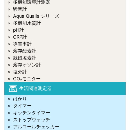
多機能環境計測器
騒音計
Aqua Qualis シリーズ
多機能水質計
pH計
ORP計
導電率計
溶存酸素計
残留塩素計
溶存オゾン計
塩分計
CO
モニター
2
生活関連測定器
はかり
タイマー
キッチンタイマー
ストップウォッチ
アルコールチェッカー