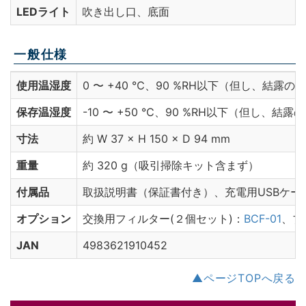
LEDライト
吹き出し口、底面
一般仕様
使用温湿度
0 〜 +40 ℃、90 %RH以下（但し、結露の
保存温湿度
-10 〜 +50 ℃、90 %RH以下（但し、結
寸法
約 W
37
× H
150
× D
94
mm
重量
約
320
g（吸引掃除キット含まず）
付属品
取扱説明書（保証書付き）、充電用USBケー
オプション
交換用フィルター(２個セット)：
BCF-01
、ブ
JAN
4983621910452
▲ページTOPへ戻る