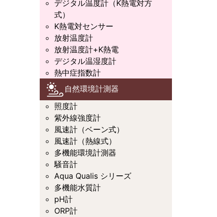
デジタル温度計（K熱電対方
式）
K熱電対センサー
放射温度計
放射温度計+K熱電
デジタル温湿度計
熱中症指数計
自然環境計測器
照度計
紫外線強度計
風速計（ベーン式）
風速計（熱線式）
多機能環境計測器
騒音計
Aqua Qualis シリーズ
多機能水質計
pH計
ORP計