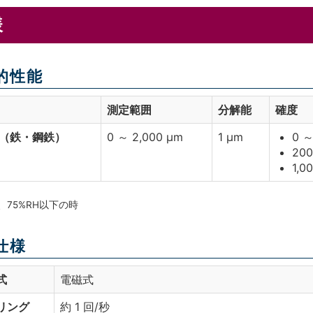
様
的性能
測定範囲
分解能
確度
 （鉄・鋼鉄）
0 ～ 2,000 μm
1 μm
0 ～
200
1,0
℃、75%RH以下の時
仕様
式
電磁式
リング
約 1 回/秒