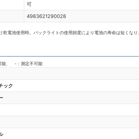
可
4983621290028
ルカリ乾電池使用時。バックライトの使用頻度により電池の寿命は短くなり
可能、 -：測定不可能
チック
ー
ル