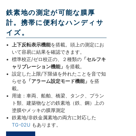
鉄素地の測定が可能な膜厚
計。携帯に便利なハンディサ
イズ。
上下反転表示機能
を搭載。頭上の測定にお
いて容易に結果を確認できます。
標準校正/ゼロ校正の、２種類の
「セルフキ
ャリブレーション機能」
を搭載。
設定した上限/下限値を外れたことを音で知
らせる
「アラーム設定モード機能」
を搭
載。
用途：車両、船舶、橋梁、タンク、プラン
ト類、建築物などの鉄素地（鉄、鋼）上の
塗膜やメッキの膜厚測定
鉄素地/非鉄金属素地の両方に対応した
TG-02U
もあります。