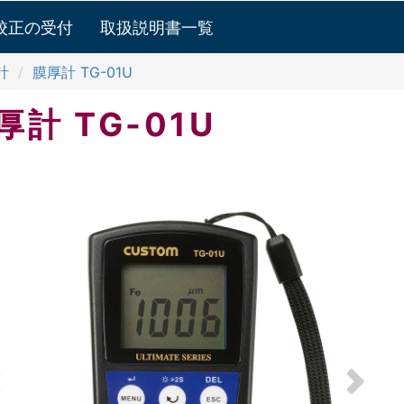
校正の受付
取扱説明書一覧
計
膜厚計 TG-01U
厚計
TG-01U
revious
Next