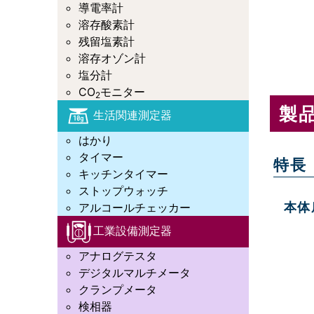
導電率計
溶存酸素計
残留塩素計
溶存オゾン計
塩分計
CO
モニター
2
製
生活関連測定器
はかり
タイマー
特長
キッチンタイマー
ストップウォッチ
本体
アルコールチェッカー
工業設備測定器
アナログテスタ
デジタルマルチメータ
クランプメータ
検相器