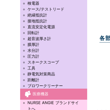
検電器
ケース/テストリード
絶縁抵抗計
接地抵抗計
直流安定化電源
回転計
各
超音波厚さ計
膜厚計
水分計
圧力計
スネークスコープ
工具
静電気対策商品
距離計
ブロワークリーナー
医療機器
NURSE ANGIE ブランドサイ
トへ