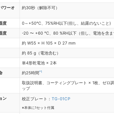
パワーオ
約30秒（解除不可）
湿度
0～+50℃、75%RH以下(但し、結露のないこと)
湿度
-20 〜 +60 ℃、80 %RH以下（但し、電池を
約 W
55
× H
105
× D
27
mm
約
85
g（電池含む）
単4形乾電池 × 2本
*1
命
約25時間
取扱説明書、コーティングプレート × 1枚、ゼロ
ップ
ョン
校正プレート：
TG-01CP
※本体に1セット付属