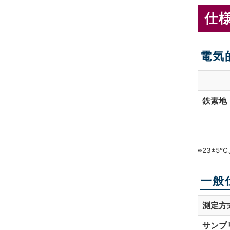
仕
電気
鉄素地
※23±5
一般
測定方
サンプ