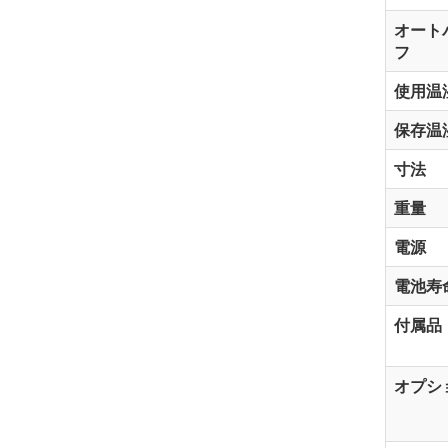
オート
フ
使用温
保存温
寸法
重量
電源
電池寿
付属品
オプシ