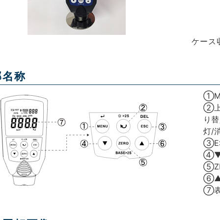
ケース
部名称
①M
②上
り替
灯/
③E
④
⑤Z
⑥
⑦