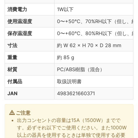
消費電力
1W以下
使用温湿度
0〜+50℃、70%RH以下（但し、
保存温湿度
0〜+60℃、80%RH以下（但し、
寸法
約 W
62
× H
70
× D
28
mm
重量
約
85
g
材質
PC/ABS樹脂（混合）
付属品
取扱説明書
JAN
4983621660371
ご注意
出力コンセントの容量は15A（1500W）までで
す。必ずそれ以下でご使用ください。また1000W
以上の器具を使用するときは単独で使用する必要