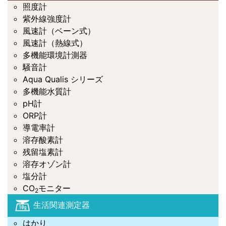
照度計
紫外線強度計
風速計（ベーン式）
風速計（熱線式）
多機能環境計測器
騒音計
Aqua Qualis シリーズ
多機能水質計
pH計
ORP計
導電率計
溶存酸素計
残留塩素計
溶存オゾン計
塩分計
CO
モニター
2
生活関連測定器
はかり